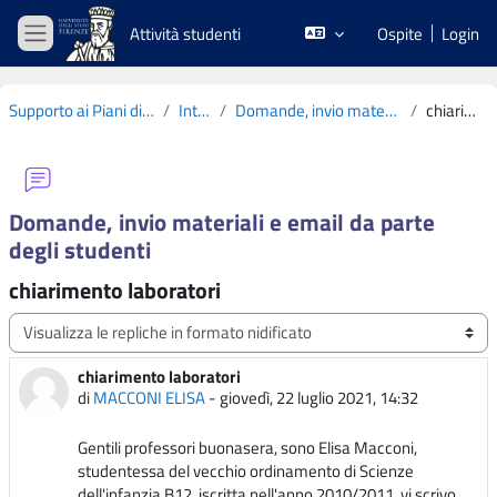
Vai al contenuto principale
Attività studenti
Ospite
Login
Pannello laterale
Supporto ai Piani di Studio CdS L19 2020-2021
Introduzione
Domande, invio materiali e email da parte degli studenti
chiarimento laboratori
Domande, invio materiali e email da parte
degli studenti
chiarimento laboratori
Modalità visualizzazione
chiarimento laboratori
Numero di risposte: 0
di
MACCONI ELISA
-
giovedì, 22 luglio 2021, 14:32
Gentili professori buonasera, sono Elisa Macconi,
studentessa del vecchio ordinamento di Scienze
dell'infanzia B12, iscritta nell'anno 2010/2011, vi scrivo