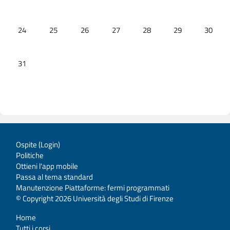
Nessun evento, lunedì 24 agosto
Nessun evento, martedì 25 agosto
Nessun evento, mercoledì 26 agosto
Nessun evento, giovedì 27 agosto
Nessun evento, venerdì 28 
Nessun evento, sa
Nessun e
24
25
26
27
28
29
30
Nessun evento, lunedì 31 agosto
31
Ospite (
Login
)
Politiche
Ottieni l'app mobile
Passa al tema standard
Manutenzione Piattaforme: fermi programmati
© Copyright 2026 Università degli Studi di Firenze
Home
Tutti i corsi