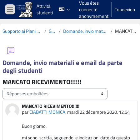
Vous êtes
Passer au contenu principal
Attività
connecté
Connexion
studenti
Panneau latéral
anonymement
Supporto ai Piani di Studio CdS L19 2020-2021
Généralités
Domande, invio materiali e email da parte degli studenti
MANCATO RICEVIMENTO!!!!!!
Domande, invio materiali e email da parte
degli studenti
MANCATO RICEVIMENTO!!!!!!
Type d’affichage
MANCATO RICEVIMENTO!!!!!!
Nombre de réponses : 1
par
CIABATTI MONICA
,
mardi 22 décembre 2020, 12:54
Buon giorno,
mi sono iscritta, seguendo le indicazioni date da questo