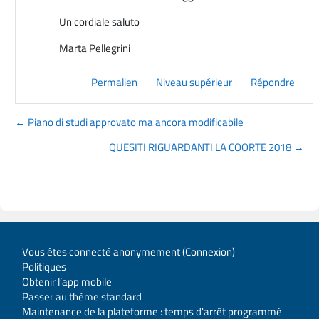
Un cordiale saluto
Marta Pellegrini
Permalien
Niveau supérieur
Répondre
← Piano di studi approvato ma ancora modificabile
QUESITI RIGUARDANTI LA COORTE 2018 →
Vous êtes connecté anonymement (
Connexion
)
Politiques
Obtenir l’app mobile
Passer au thème standard
Maintenance de la plateforme : temps d'arrêt programmé