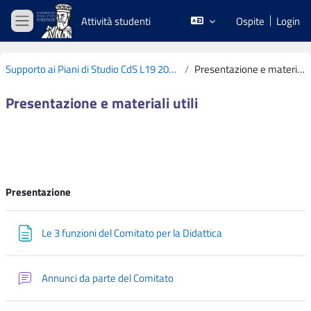
Vai al contenuto principale
Attività studenti
Ospite
Login
Pannello laterale
Supporto ai Piani di Studio CdS L19 2022-2023
Presentazione e materiali utili
Presentazione e materiali utili
Schema della sezione
Presentazione
Pagina
Le 3 funzioni del Comitato per la Didattica
Forum
Annunci da parte del Comitato