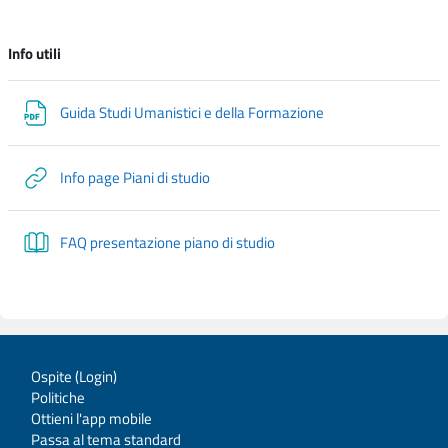
Info utili
File
Guida Studi Umanistici e della Formazione
URL
Info page Piani di studio
Libro
FAQ presentazione piano di studio
Ospite (
Login
)
Politiche
Ottieni l'app mobile
Passa al tema standard