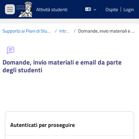
Vai al contenuto principale
Attività studenti
Ospite
Login
Pannello laterale
Supporto ai Piani di Studio CdS L19 2020-2021
Introduzione
Domande, invio materiali e email da parte degli studenti
Domande, invio materiali e email da parte
degli studenti
Aggregazione dei criteri
Autenticati per proseguire