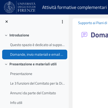
Vai al contenuto principale
Attività formative complementari
Supporto ai Piani d
Doman
Introduzione
Minimizza
Questo spazio è dedicato al supporto agli studenti...
Aggregazione dei 
Domande, invio materiali e email da parte degli studenti
Presentazione e materiali utili
Minimizza
Presentazione
Le 3 funzioni del Comitato per la Didattica
Annunci da parte del Comitato
Info utili