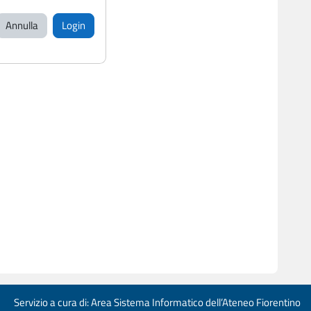
Annulla
Login
Servizio a cura di: Area Sistema Informatico dell’Ateneo Fiorentino