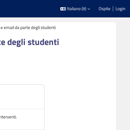
Italiano ‎(it)‎
Ospite
Login
e email da parte degli studenti
e degli studenti
nterventi.