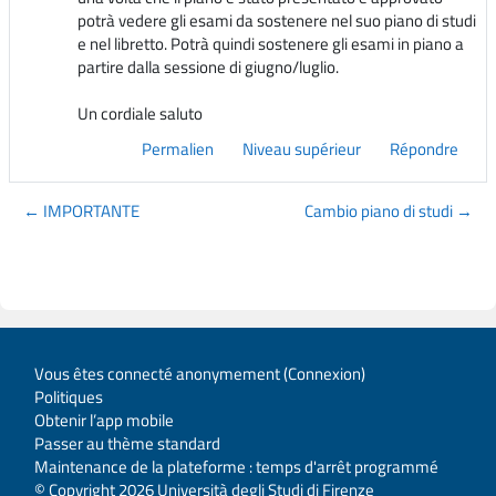
potrà vedere gli esami da sostenere nel suo piano di studi
e nel libretto. Potrà quindi sostenere gli esami in piano a
partire dalla sessione di giugno/luglio.
Un cordiale saluto
Permalien
Niveau supérieur
Répondre
← IMPORTANTE
Cambio piano di studi →
Vous êtes connecté anonymement (
Connexion
)
Politiques
Obtenir l’app mobile
Passer au thème standard
Maintenance de la plateforme : temps d'arrêt programmé
© Copyright 2026 Università degli Studi di Firenze