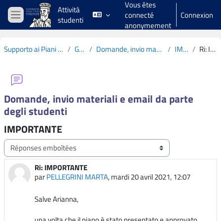
Vous êtes
Passer au contenu principal
Attività
connecté
Connexion
studenti
Panneau latéral
anonymement
Supporto ai Piani di Studio CdS L19 2020-2021
Généralités
Domande, invio materiali e email da parte degli studenti
IMPORTANTE
Ri: IMPORTANTE
Domande, invio materiali e email da parte
degli studenti
IMPORTANTE
Type d’affichage
Ri: IMPORTANTE
Nombre de réponses : 0
par
PELLEGRINI MARTA
,
mardi 20 avril 2021, 12:07
Salve Arianna,
una volta che il piano è stato presentato e approvato