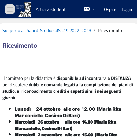
Vai al contenuto principale
Attività studenti
Ospite
Login
Pannello laterale
Supporto ai Piani di Studio CdS L19 2022-2023
Ricevimento
Ricevimento
Schema della sezione
Il comitato per la didattica è
disponibile ad incontrarvi a
DISTANZA
per discutere
dubbi e domande legati alla compilazione dei piani di
studio, al riconoscimento crediti e aspetti simili nei seguenti
giorni:
Lunedì 24 ottobre alle ore 12.00
(Maria Rita
Mancaniello, Cosimo Di Bari)
Mercoledì 26 ottobre alle ore 14.00
(Maria Rita
Mancaniello, Cosimo Di Bari)
Mercoledì 2 novembre alle ore 15.00
(Maria Rita