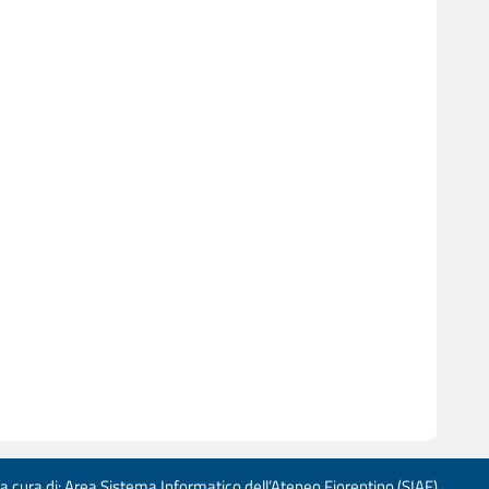
 a cura di: Area Sistema Informatico dell’Ateneo Fiorentino (SIAF)