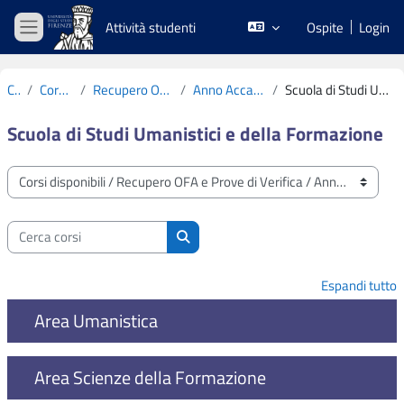
Vai al contenuto principale
Attività studenti
Ospite
Login
Pannello laterale
Corsi
Corsi disponibili
Recupero OFA e Prove di Verifica
Anno Accademico 2023-2024
Scuola di Studi Umanistici e della Formazione
Scuola di Studi Umanistici e della Formazione
Categorie di corso
Cerca corsi
Cerca corsi
Espandi tutto
Area Umanistica
Area Scienze della Formazione