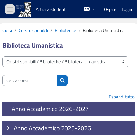
Vai al contenuto principale
Attività studenti
Ospite
Login
Pannello laterale
Corsi
Corsi disponibili
Biblioteche
Biblioteca Umanistica
Biblioteca Umanistica
Categorie di corso
Cerca corsi
Cerca corsi
Espandi tutto
Anno Accademico 2026-2027
Anno Accademico 2025-2026