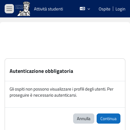
Vai al contenuto principale
Attività studenti
Ospite
Login
Pannello laterale
Autenticazione obbligatoria
Gli ospiti non possono visualizzare i profili degli utenti. Per
proseguire è necessario autenticarsi.
Annulla
Continua