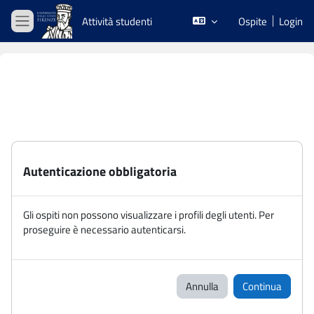
Vai al contenuto principale
Attività studenti
Ospite
Login
Pannello laterale
Autenticazione obbligatoria
Gli ospiti non possono visualizzare i profili degli utenti. Per
proseguire è necessario autenticarsi.
Annulla
Continua