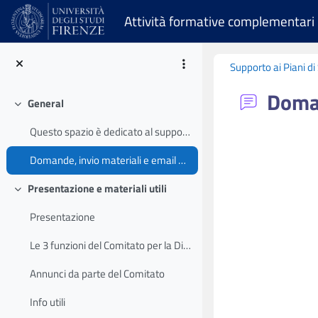
Skip to main content
Attività formative complementari
Supporto ai Piani d
Doman
General
Collapse
Questo spazio è dedicato al supporto agli studenti...
Completion requ
Domande, invio materiali e email da parte degli studenti
Presentazione e materiali utili
Collapse
Presentazione
Le 3 funzioni del Comitato per la Didattica
Annunci da parte del Comitato
Info utili