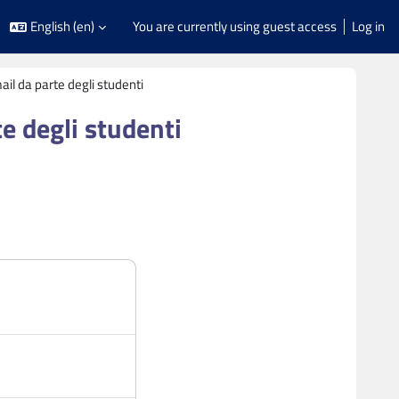
English ‎(en)‎
You are currently using guest access
Log in
il da parte degli studenti
e degli studenti