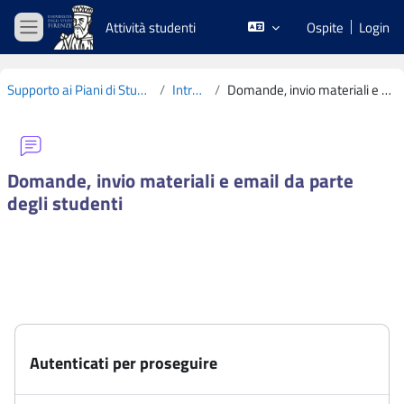
Vai al contenuto principale
Attività studenti
Ospite
Login
Pannello laterale
Supporto ai Piani di Studio CdS L19 2020-2021
Introduzione
Domande, invio materiali e email da parte degli studenti
Domande, invio materiali e email da parte
degli studenti
Aggregazione dei criteri
Autenticati per proseguire