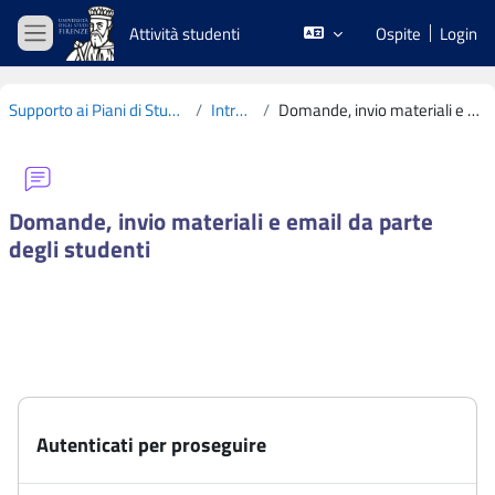
Vai al contenuto principale
Attività studenti
Ospite
Login
Pannello laterale
Supporto ai Piani di Studio CdS L19 2020-2021
Introduzione
Domande, invio materiali e email da parte degli studenti
Domande, invio materiali e email da parte
degli studenti
Aggregazione dei criteri
Autenticati per proseguire