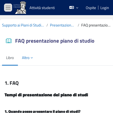
Vai al contenuto principale
Attività studenti
Ospite
Login
Pannello laterale
Supporto ai Piani di Studio CdS L19 2022-2023
Presentazione e materiali utili
FAQ presentazione piano di studio
FAQ presentazione piano di studio
Libro
Altro
Aggregazione dei criteri
1. FAQ
Tempi di presentazione del piano di studi
1. Quando posso presentare il piano di studi?