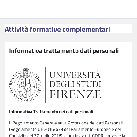
Vai al contenuto principale
Attività formative complementari
Attività formative complementari
Informativa trattamento dati personali
Informativa Trattamento dei dati personali
Il Regolamento Generale sulla Protezione dei dati Personali
(Regolamento UE 2016/679 del Parlamento Europeo e del
Consiglio del 27 aprile 2016), d'ora in avanti GDPR, prevede la