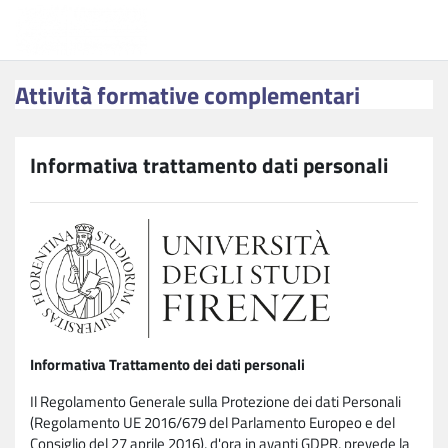
Vai al contenuto principale
Attività formative complementari
Attività formative complementari
Informativa trattamento dati personali
Informativa Trattamento dei dati personali
Il Regolamento Generale sulla Protezione dei dati Personali
(Regolamento UE 2016/679 del Parlamento Europeo e del
Consiglio del 27 aprile 2016), d'ora in avanti GDPR, prevede la