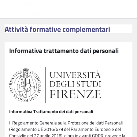
Vai al contenuto principale
Attività formative complementari
Attività formative complementari
Informativa trattamento dati personali
Informativa Trattamento dei dati personali
Il Regolamento Generale sulla Protezione dei dati Personali
(Regolamento UE 2016/679 del Parlamento Europeo e del
Consiglio del 27 aprile 2016), d'ora in avanti GDPR, prevede la