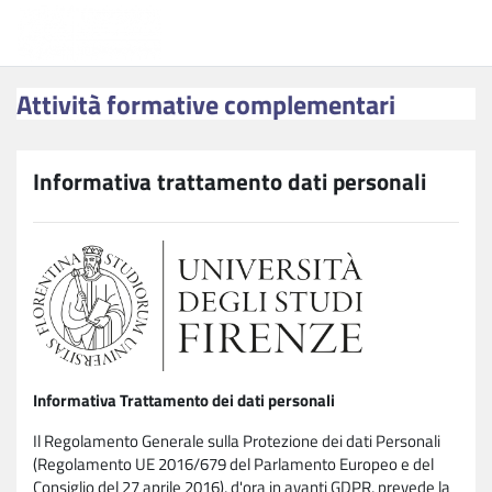
Vai al contenuto principale
Attività formative complementari
Attività formative complementari
Informativa trattamento dati personali
Informativa Trattamento dei dati personali
Il Regolamento Generale sulla Protezione dei dati Personali
(Regolamento UE 2016/679 del Parlamento Europeo e del
Consiglio del 27 aprile 2016), d'ora in avanti GDPR, prevede la