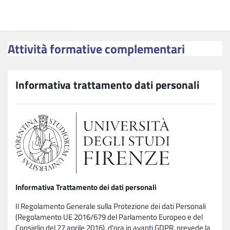
Vai al contenuto principale
Attività formative complementari
Attività formative complementari
Informativa trattamento dati personali
Informativa Trattamento dei dati personali
Il Regolamento Generale sulla Protezione dei dati Personali
(Regolamento UE 2016/679 del Parlamento Europeo e del
Consiglio del 27 aprile 2016), d'ora in avanti GDPR, prevede la